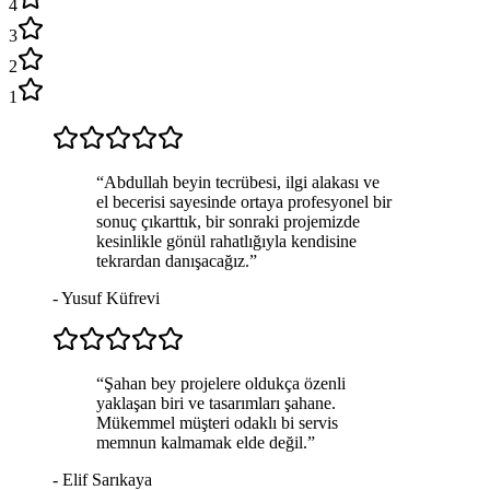
4
3
2
1
“
Abdullah beyin tecrübesi, ilgi alakası ve
el becerisi sayesinde ortaya profesyonel bir
sonuç çıkarttık, bir sonraki projemizde
kesinlikle gönül rahatlığıyla kendisine
tekrardan danışacağız.
”
-
Yusuf Küfrevi
“
Şahan bey projelere oldukça özenli
yaklaşan biri ve tasarımları şahane.
Mükemmel müşteri odaklı bi servis
memnun kalmamak elde değil.
”
-
Elif Sarıkaya