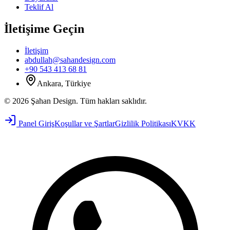
Teklif Al
İletişime Geçin
İletişim
abdullah@sahandesign.com
+90 543 413 68 81
Ankara, Türkiye
©
2026
Şahan Design
.
Tüm hakları saklıdır.
Panel Giriş
Koşullar ve Şartlar
Gizlilik Politikası
KVKK