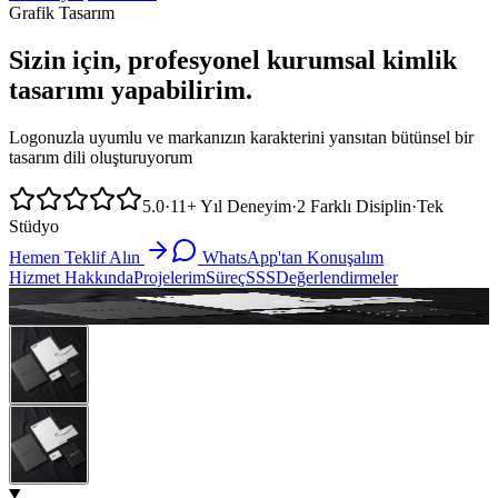
Grafik Tasarım
Sizin için, profesyonel kurumsal kimlik
tasarımı yapabilirim.
Logonuzla uyumlu ve markanızın karakterini yansıtan bütünsel bir
tasarım dili oluşturuyorum
5.0
·
11+
Yıl Deneyim
·
2
Farklı Disiplin
·
Tek
Stüdyo
Hemen Teklif Alın
WhatsApp'tan Konuşalım
Hizmet Hakkında
Projelerim
Süreç
SSS
Değerlendirmeler