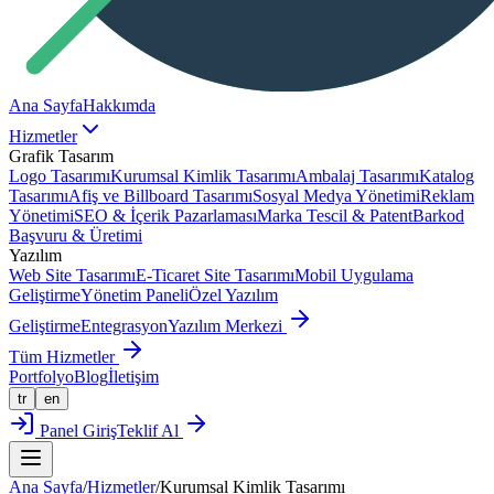
Ana Sayfa
Hakkımda
Hizmetler
Grafik Tasarım
Logo Tasarımı
Kurumsal Kimlik Tasarımı
Ambalaj Tasarımı
Katalog
Tasarımı
Afiş ve Billboard Tasarımı
Sosyal Medya Yönetimi
Reklam
Yönetimi
SEO & İçerik Pazarlaması
Marka Tescil & Patent
Barkod
Başvuru & Üretimi
Yazılım
Web Site Tasarımı
E-Ticaret Site Tasarımı
Mobil Uygulama
Geliştirme
Yönetim Paneli
Özel Yazılım
Geliştirme
Entegrasyon
Yazılım Merkezi
Tüm Hizmetler
Portfolyo
Blog
İletişim
tr
en
Panel Giriş
Teklif Al
Ana Sayfa
/
Hizmetler
/
Kurumsal Kimlik Tasarımı