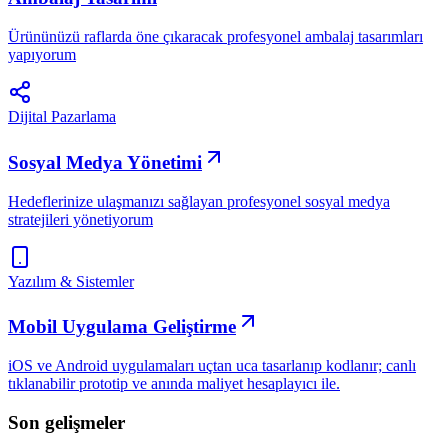
Ürününüzü raflarda öne çıkaracak profesyonel ambalaj tasarımları
yapıyorum
Dijital Pazarlama
Sosyal Medya Yönetimi
Hedeflerinize ulaşmanızı sağlayan profesyonel sosyal medya
stratejileri yönetiyorum
Yazılım & Sistemler
Mobil Uygulama Geliştirme
iOS ve Android uygulamaları uçtan uca tasarlanıp kodlanır; canlı
tıklanabilir prototip ve anında maliyet hesaplayıcı ile.
Son gelişmeler