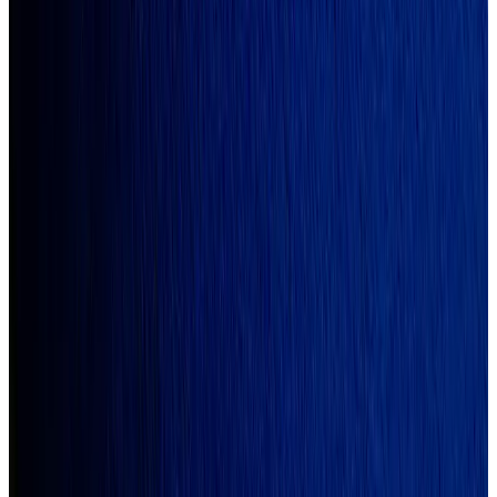
Portfolyoya Dön
Kapsamlı Proje
BEST DOG TREATS LOGO &
AMBALAJ TASARIMI
Müşteri
Best Dog Treats
Yıl
2022
Kullanılan Programlar
Adobe Illustration, Adobe Photoshop
Kategori
Kapsamlı Proje