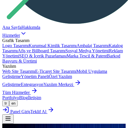
Ana Sayfa
Hakkımda
Hizmetler
Grafik Tasarım
Logo Tasarımı
Kurumsal Kimlik Tasarımı
Ambalaj Tasarımı
Katalog
Tasarımı
Afiş ve Billboard Tasarımı
Sosyal Medya Yönetimi
Reklam
Yönetimi
SEO & İçerik Pazarlaması
Marka Tescil & Patent
Barkod
Başvuru & Üretimi
Yazılım
Web Site Tasarımı
E-Ticaret Site Tasarımı
Mobil Uygulama
Geliştirme
Yönetim Paneli
Özel Yazılım
Geliştirme
Entegrasyon
Yazılım Merkezi
Tüm Hizmetler
Portfolyo
Blog
İletişim
tr
en
Panel Giriş
Teklif Al