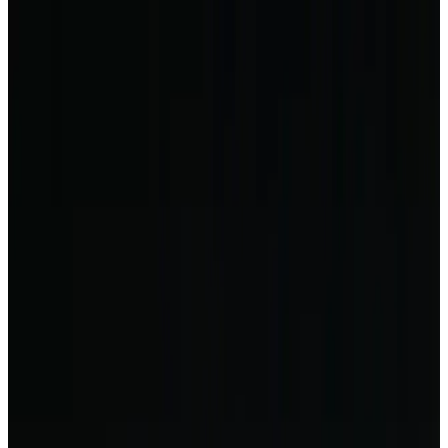
Portfolyoya Dön
Logo Tasarımı
NEXT HOME LOGO TASARIMI
Müşteri
Next Home
Yıl
2026
Kullanılan Programlar
Adobe Photoshop, Adobe Illustrator
Kategori
Logo Tasarımı