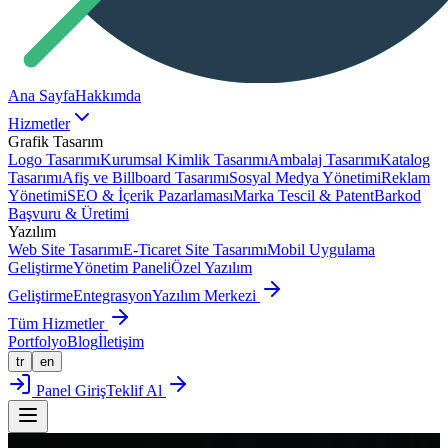
Ana Sayfa
Hakkımda
Hizmetler
Grafik Tasarım
Logo Tasarımı
Kurumsal Kimlik Tasarımı
Ambalaj Tasarımı
Katalog
Tasarımı
Afiş ve Billboard Tasarımı
Sosyal Medya Yönetimi
Reklam
Yönetimi
SEO & İçerik Pazarlaması
Marka Tescil & Patent
Barkod
Başvuru & Üretimi
Yazılım
Web Site Tasarımı
E-Ticaret Site Tasarımı
Mobil Uygulama
Geliştirme
Yönetim Paneli
Özel Yazılım
Geliştirme
Entegrasyon
Yazılım Merkezi
Tüm Hizmetler
Portfolyo
Blog
İletişim
tr
en
Panel Giriş
Teklif Al