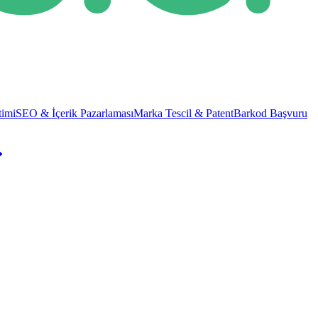
imi
SEO & İçerik Pazarlaması
Marka Tescil & Patent
Barkod Başvuru