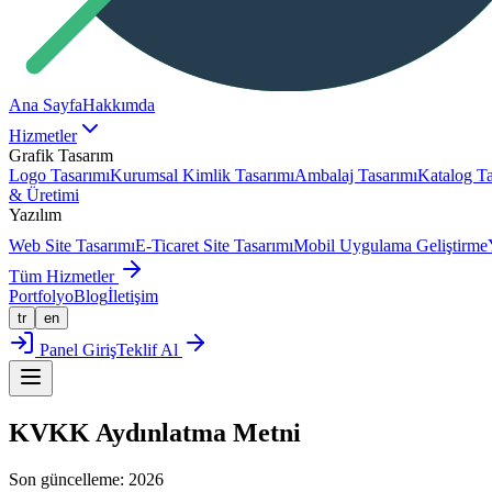
Ana Sayfa
Hakkımda
Hizmetler
Grafik Tasarım
Logo Tasarımı
Kurumsal Kimlik Tasarımı
Ambalaj Tasarımı
Katalog Ta
& Üretimi
Yazılım
Web Site Tasarımı
E-Ticaret Site Tasarımı
Mobil Uygulama Geliştirme
Tüm Hizmetler
Portfolyo
Blog
İletişim
tr
en
Panel Giriş
Teklif Al
KVKK Aydınlatma Metni
Son güncelleme: 2026