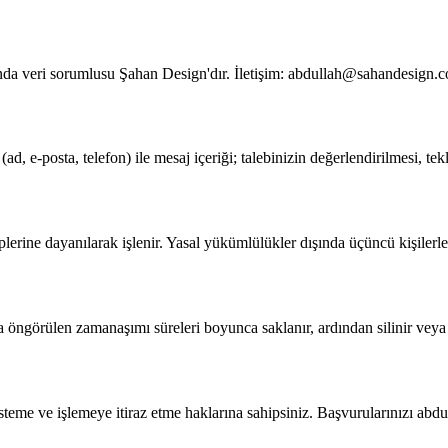
a veri sorumlusu Şahan Design'dır. İletişim: abdullah@sahandesign.
ri (ad, e-posta, telefon) ile mesaj içeriği; talebinizin değerlendirilmesi, t
lerine dayanılarak işlenir. Yasal yükümlülükler dışında üçüncü kişilerle
ta öngörülen zamanaşımı süreleri boyunca saklanır, ardından silinir veya 
steme ve işlemeye itiraz etme haklarına sahipsiniz. Başvurularınızı abd