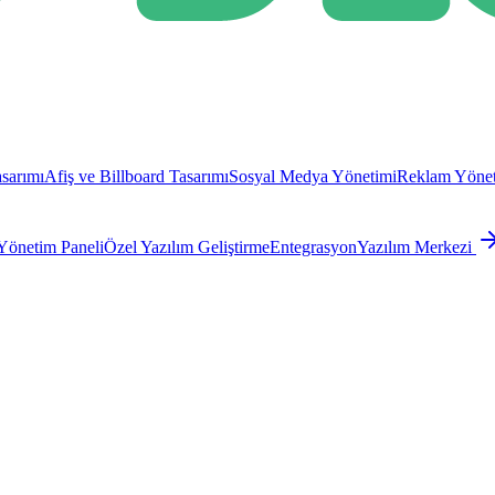
sarımı
Afiş ve Billboard Tasarımı
Sosyal Medya Yönetimi
Reklam Yönet
Yönetim Paneli
Özel Yazılım Geliştirme
Entegrasyon
Yazılım Merkezi