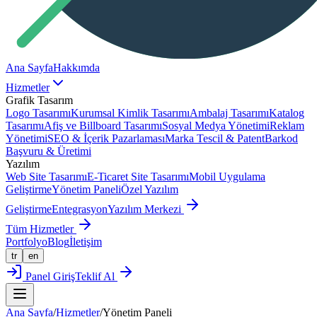
Ana Sayfa
Hakkımda
Hizmetler
Grafik Tasarım
Logo Tasarımı
Kurumsal Kimlik Tasarımı
Ambalaj Tasarımı
Katalog
Tasarımı
Afiş ve Billboard Tasarımı
Sosyal Medya Yönetimi
Reklam
Yönetimi
SEO & İçerik Pazarlaması
Marka Tescil & Patent
Barkod
Başvuru & Üretimi
Yazılım
Web Site Tasarımı
E-Ticaret Site Tasarımı
Mobil Uygulama
Geliştirme
Yönetim Paneli
Özel Yazılım
Geliştirme
Entegrasyon
Yazılım Merkezi
Tüm Hizmetler
Portfolyo
Blog
İletişim
tr
en
Panel Giriş
Teklif Al
Ana Sayfa
/
Hizmetler
/
Yönetim Paneli