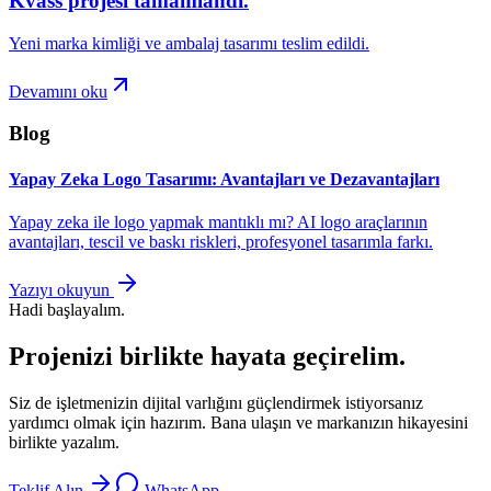
Kvass projesi tamamlandı.
Yeni marka kimliği ve ambalaj tasarımı teslim edildi.
Devamını oku
Blog
Yapay Zeka Logo Tasarımı: Avantajları ve Dezavantajları
Yapay zeka ile logo yapmak mantıklı mı? AI logo araçlarının
avantajları, tescil ve baskı riskleri, profesyonel tasarımla farkı.
Yazıyı okuyun
Hadi başlayalım.
Projenizi birlikte hayata geçirelim.
Siz de işletmenizin dijital varlığını güçlendirmek istiyorsanız
yardımcı olmak için hazırım. Bana ulaşın ve markanızın hikayesini
birlikte yazalım.
Teklif Alın
WhatsApp