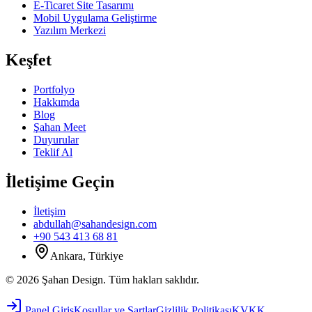
E-Ticaret Site Tasarımı
Mobil Uygulama Geliştirme
Yazılım Merkezi
Keşfet
Portfolyo
Hakkımda
Blog
Şahan Meet
Duyurular
Teklif Al
İletişime Geçin
İletişim
abdullah@sahandesign.com
+90 543 413 68 81
Ankara, Türkiye
©
2026
Şahan Design
.
Tüm hakları saklıdır.
Panel Giriş
Koşullar ve Şartlar
Gizlilik Politikası
KVKK