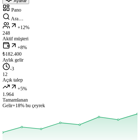
Ayarlar
Pano
Ara…
+12%
248
Aktif müşteri
+8%
₺
182.400
Aylık gelir
-3
12
Açık talep
+5%
1.964
Tamamlanan
Gelir
+18%
bu çeyrek