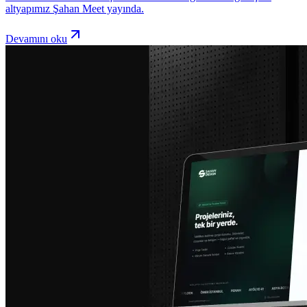
altyapımız Şahan Meet yayında.
Devamını oku