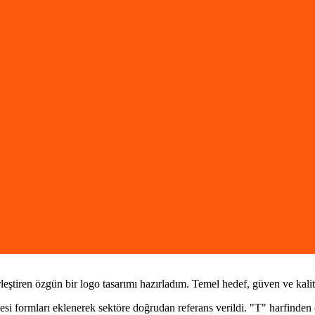
leştiren özgün bir logo tasarımı hazırladım. Temel hedef, güven ve kali
esi formları eklenerek sektöre doğrudan referans verildi. "T" harfinden