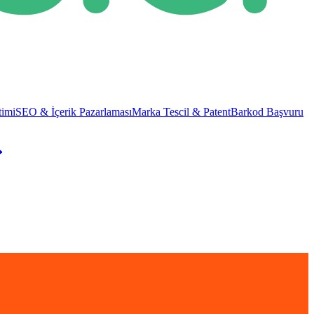
imi
SEO & İçerik Pazarlaması
Marka Tescil & Patent
Barkod Başvuru