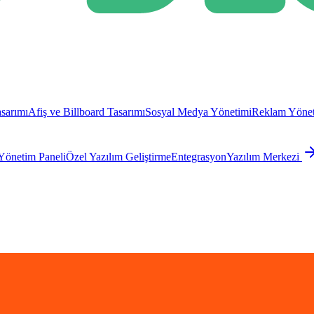
sarımı
Afiş ve Billboard Tasarımı
Sosyal Medya Yönetimi
Reklam Yönet
Yönetim Paneli
Özel Yazılım Geliştirme
Entegrasyon
Yazılım Merkezi