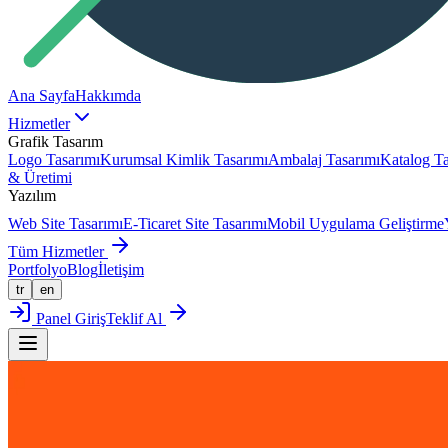
Ana Sayfa
Hakkımda
Hizmetler
Grafik Tasarım
Logo Tasarımı
Kurumsal Kimlik Tasarımı
Ambalaj Tasarımı
Katalog Ta
& Üretimi
Yazılım
Web Site Tasarımı
E-Ticaret Site Tasarımı
Mobil Uygulama Geliştirme
Tüm Hizmetler
Portfolyo
Blog
İletişim
tr
en
Panel Giriş
Teklif Al
Portfolyoya Dön
Logo Tasarımı
TAŞTEKİN UN LOGO TASARIMI