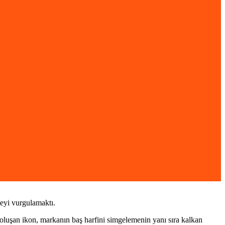
teyi vurgulamaktı.
 oluşan ikon, markanın baş harfini simgelemenin yanı sıra kalkan