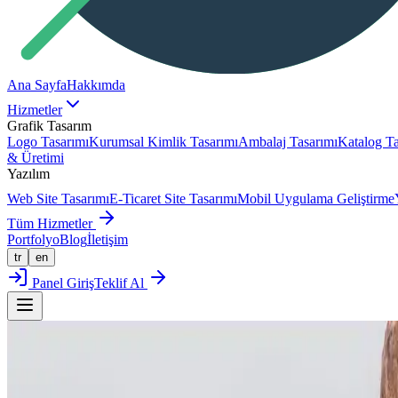
Ana Sayfa
Hakkımda
Hizmetler
Grafik Tasarım
Logo Tasarımı
Kurumsal Kimlik Tasarımı
Ambalaj Tasarımı
Katalog Ta
& Üretimi
Yazılım
Web Site Tasarımı
E-Ticaret Site Tasarımı
Mobil Uygulama Geliştirme
Tüm Hizmetler
Portfolyo
Blog
İletişim
tr
en
Panel Giriş
Teklif Al
Portfolyoya Dön
Kapsamlı Proje
MALDIVES SUNSET LOGO VE AMBAL