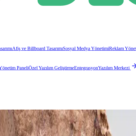
sarımı
Afiş ve Billboard Tasarımı
Sosyal Medya Yönetimi
Reklam Yönet
Yönetim Paneli
Özel Yazılım Geliştirme
Entegrasyon
Yazılım Merkezi
AJ TASARIMI