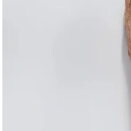
Müşteri
Maldives Sunset
Yıl
2024
Kullanılan Programlar
Adobe Photoshop, Adobe Illustration
Kategori
Kapsamlı Proje