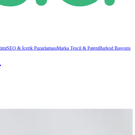
imi
SEO & İçerik Pazarlaması
Marka Tescil & Patent
Barkod Başvuru