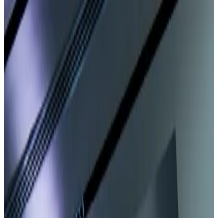
Portfolyoya Dön
Kapsamlı Proje
VAKIF ANKARA KONGRE MERKEZİ
ÖZEL LANDING PAGE TASARIMI
Müşteri
Vakıf Ankara
Yıl
2025
Kullanılan Programlar
Adobe Photoshop, Adobe Illustration
Kategori
Kapsamlı Proje