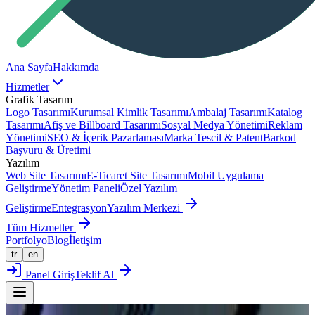
Ana Sayfa
Hakkımda
Hizmetler
Grafik Tasarım
Logo Tasarımı
Kurumsal Kimlik Tasarımı
Ambalaj Tasarımı
Katalog
Tasarımı
Afiş ve Billboard Tasarımı
Sosyal Medya Yönetimi
Reklam
Yönetimi
SEO & İçerik Pazarlaması
Marka Tescil & Patent
Barkod
Başvuru & Üretimi
Yazılım
Web Site Tasarımı
E-Ticaret Site Tasarımı
Mobil Uygulama
Geliştirme
Yönetim Paneli
Özel Yazılım
Geliştirme
Entegrasyon
Yazılım Merkezi
Tüm Hizmetler
Portfolyo
Blog
İletişim
tr
en
Panel Giriş
Teklif Al