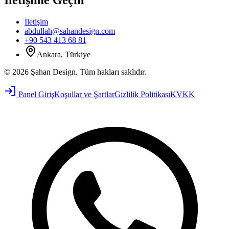
İletişime Geçin
İletişim
abdullah@sahandesign.com
+90 543 413 68 81
Ankara, Türkiye
©
2026
Şahan Design
.
Tüm hakları saklıdır.
Panel Giriş
Koşullar ve Şartlar
Gizlilik Politikası
KVKK