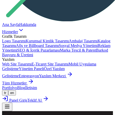
Ana Sayfa
Hakkımda
Hizmetler
Grafik Tasarım
Logo Tasarımı
Kurumsal Kimlik Tasarımı
Ambalaj Tasarımı
Katalog
Tasarımı
Afiş ve Billboard Tasarımı
Sosyal Medya Yönetimi
Reklam
Yönetimi
SEO & İçerik Pazarlaması
Marka Tescil & Patent
Barkod
Başvuru & Üretimi
Yazılım
Web Site Tasarımı
E-Ticaret Site Tasarımı
Mobil Uygulama
Geliştirme
Yönetim Paneli
Özel Yazılım
Geliştirme
Entegrasyon
Yazılım Merkezi
Tüm Hizmetler
Portfolyo
Blog
İletişim
tr
en
Panel Giriş
Teklif Al