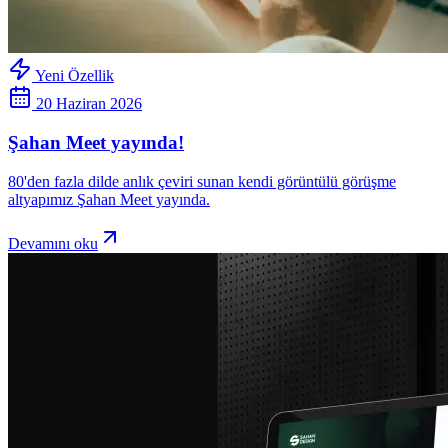
Yeni Özellik
20 Haziran 2026
Şahan Meet yayında!
80'den fazla dilde anlık çeviri sunan kendi görüntülü görüşme
altyapımız Şahan Meet yayında.
Devamını oku