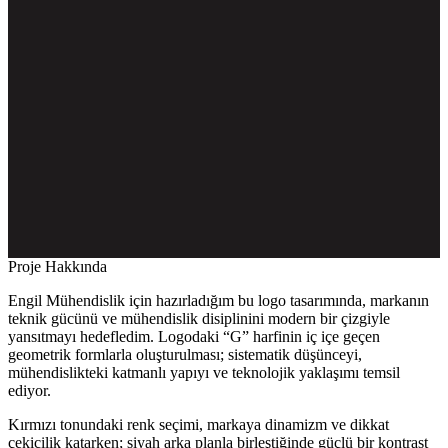
Proje Hakkında
Engil Mühendislik için hazırladığım bu logo tasarımında, markanın
teknik gücünü ve mühendislik disiplinini modern bir çizgiyle
yansıtmayı hedefledim. Logodaki “G” harfinin iç içe geçen
geometrik formlarla oluşturulması; sistematik düşünceyi,
mühendislikteki katmanlı yapıyı ve teknolojik yaklaşımı temsil
ediyor.
Kırmızı tonundaki renk seçimi, markaya dinamizm ve dikkat
çekicilik katarken; siyah arka planla birleştiğinde güçlü bir kontrast