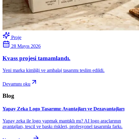
Proje
28 Mayıs 2026
Kvass projesi tamamlandı.
Yeni marka kimliği ve ambalaj tasarımı teslim edildi.
Devamını oku
Blog
Yapay Zeka Logo Tasarımı: Avantajları ve Dezavantajları
Yapay zeka ile logo yapmak mantıklı mı? AI logo araçlarının
avantajları, tescil ve baskı riskleri, profesyonel tasarımla farkı.