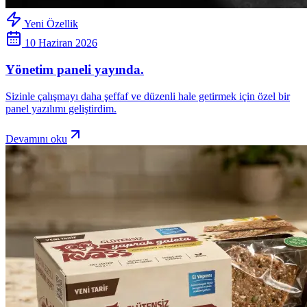
Yeni Özellik
10 Haziran 2026
Yönetim paneli yayında.
Sizinle çalışmayı daha şeffaf ve düzenli hale getirmek için özel bir
panel yazılımı geliştirdim.
Devamını oku