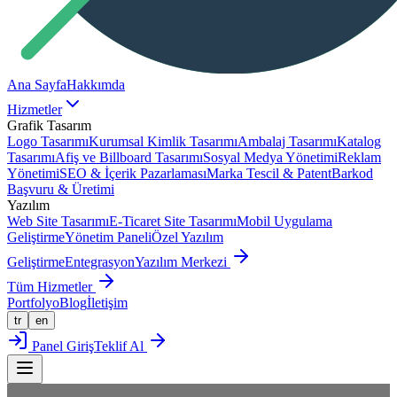
Ana Sayfa
Hakkımda
Hizmetler
Grafik Tasarım
Logo Tasarımı
Kurumsal Kimlik Tasarımı
Ambalaj Tasarımı
Katalog
Tasarımı
Afiş ve Billboard Tasarımı
Sosyal Medya Yönetimi
Reklam
Yönetimi
SEO & İçerik Pazarlaması
Marka Tescil & Patent
Barkod
Başvuru & Üretimi
Yazılım
Web Site Tasarımı
E-Ticaret Site Tasarımı
Mobil Uygulama
Geliştirme
Yönetim Paneli
Özel Yazılım
Geliştirme
Entegrasyon
Yazılım Merkezi
Tüm Hizmetler
Portfolyo
Blog
İletişim
tr
en
Panel Giriş
Teklif Al