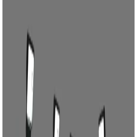
Portfolyoya Dön
Baskı Çalışmaları
MİLPAŞ FUAR STAND TASARIMI
Müşteri
Milpaş
Yıl
2024
Kullanılan Programlar
Adobe Illustration, Adobe Photoshop
Kategori
Baskı Çalışmaları