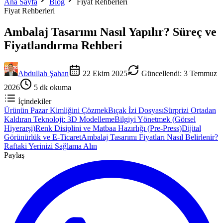
Ana Sayfa
Blog
Fiyat Rehberleri
Fiyat Rehberleri
Ambalaj Tasarımı Nasıl Yapılır? Süreç ve
Fiyatlandırma Rehberi
Abdullah Şahan
22 Ekim 2025
Güncellendi
:
3 Temmuz
2026
5
dk okuma
İçindekiler
Ürünün Pazar Kimliğini Çözmek
Bıçak İzi Dosyası
Sürprizi Ortadan
Kaldıran Teknoloji: 3D Modelleme
Bilgiyi Yönetmek (Görsel
Hiyerarşi)
Renk Disiplini ve Matbaa Hazırlığı (Pre-Press)
Dijital
Görünürlük ve E-Ticaret
Ambalaj Tasarımı Fiyatları Nasıl Belirlenir?
Raftaki Yerinizi Sağlama Alın
Paylaş