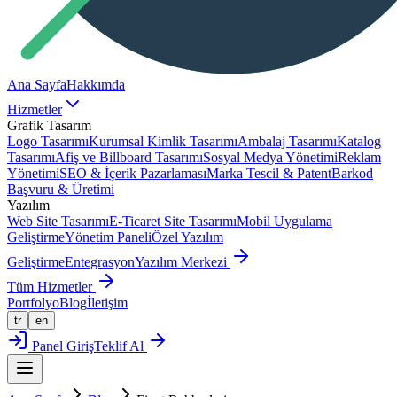
Ana Sayfa
Hakkımda
Hizmetler
Grafik Tasarım
Logo Tasarımı
Kurumsal Kimlik Tasarımı
Ambalaj Tasarımı
Katalog
Tasarımı
Afiş ve Billboard Tasarımı
Sosyal Medya Yönetimi
Reklam
Yönetimi
SEO & İçerik Pazarlaması
Marka Tescil & Patent
Barkod
Başvuru & Üretimi
Yazılım
Web Site Tasarımı
E-Ticaret Site Tasarımı
Mobil Uygulama
Geliştirme
Yönetim Paneli
Özel Yazılım
Geliştirme
Entegrasyon
Yazılım Merkezi
Tüm Hizmetler
Portfolyo
Blog
İletişim
tr
en
Panel Giriş
Teklif Al