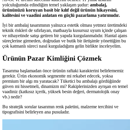
yolculuğumda edindiğim temel yaklaşım şudur:
ambalaj,
ürününüzü koruyan basit bir kılıf değil ürünün hikayesini,
kalitesini ve vaadini anlatan en güçlü pazarlama yatırımıdır.
İyi bir ambalaj tasarımının yalnızca estetik olması yetmez üretimdeki
teknik riskleri de sıfırlayan, matbaayla kusursuz uyum içinde çalışan
ve nihayetinde satışı getiren bir yapıda kurgulanmalıdır. Hantal ajans
süreçlerine girmeden, doğrudan ve butik bir iletişimle yönettiğim bu
çok katmanlı süreci nasıl kurguladığımı gelin birlikte inceleyelim.
Ürünün Pazar Kimliğini Çözmek
Tasarıma başlamadan önce ürünün raftaki karakterini belirlememiz
gerekir. Ürün ekonomik segmentte mi rekabet edecek, yoksa
premium bir algı mı yaratacak? Tüketici bu ambalajı gördüğünde
güven mi hissetmeli, dinamizm mi? Rakiplerinizden ayrışan en temel
vaadiniz (katkısız içerik, yüksek besin değeri, dermatolojik onay
vb.) nedir?
Bu stratejik sorular tasarımın renk paletini, malzeme tercihini ve
tipografisini belirleyen ana pusuladır.