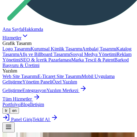
Ana Sayfa
Hakkımda
Hizmetler
Grafik Tasarım
Logo Tasarımı
Kurumsal Kimlik Tasarımı
Ambalaj Tasarımı
Katalog
Tasarımı
Afiş ve Billboard Tasarımı
Sosyal Medya Yönetimi
Reklam
Yönetimi
SEO & İçerik Pazarlaması
Marka Tescil & Patent
Barkod
Başvuru & Üretimi
Yazılım
Web Site Tasarımı
E-Ticaret Site Tasarımı
Mobil Uygulama
Geliştirme
Yönetim Paneli
Özel Yazılım
Geliştirme
Entegrasyon
Yazılım Merkezi
Tüm Hizmetler
Portfolyo
Blog
İletişim
tr
en
Panel Giriş
Teklif Al