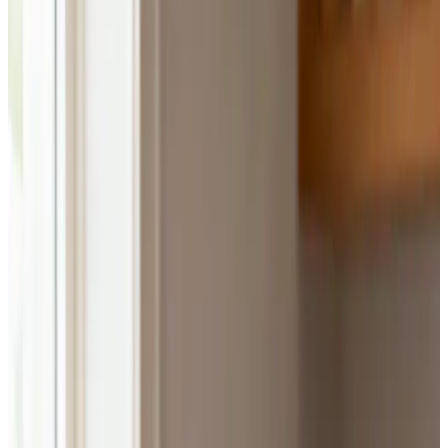
Portfolyoya Dön
Ambalaj Tasarımı
NOIRE KAHVE AMBALAJ TASARIMI
Müşteri
Noire
Yıl
2025
Kullanılan Programlar
Adobe Photoshop, Adobe Illustrator
Kategori
Ambalaj Tasarımı