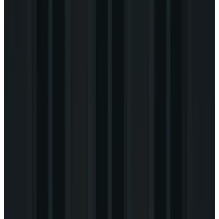
Portfolyoya Dön
Logo Tasarımı
MEL'S ARTISAN LOGO TASARIMI
Müşteri
Mel's Artisan
Yıl
2025
Kullanılan Programlar
Adobe Photoshop, Adobe Illustrator
Kategori
Logo Tasarımı