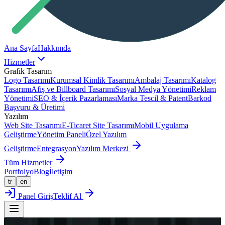
Ana Sayfa
Hakkımda
Hizmetler
Grafik Tasarım
Logo Tasarımı
Kurumsal Kimlik Tasarımı
Ambalaj Tasarımı
Katalog
Tasarımı
Afiş ve Billboard Tasarımı
Sosyal Medya Yönetimi
Reklam
Yönetimi
SEO & İçerik Pazarlaması
Marka Tescil & Patent
Barkod
Başvuru & Üretimi
Yazılım
Web Site Tasarımı
E-Ticaret Site Tasarımı
Mobil Uygulama
Geliştirme
Yönetim Paneli
Özel Yazılım
Geliştirme
Entegrasyon
Yazılım Merkezi
Tüm Hizmetler
Portfolyo
Blog
İletişim
tr
en
Panel Giriş
Teklif Al