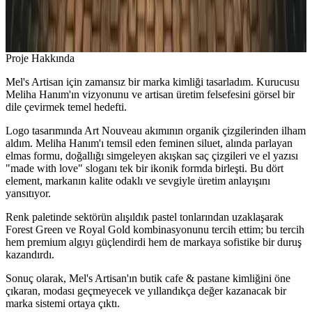
Proje Hakkında
Mel's Artisan için zamansız bir marka kimliği tasarladım. Kurucusu
Meliha Hanım'ın vizyonunu ve artisan üretim felsefesini görsel bir
dile çevirmek temel hedefti.
Logo tasarımında Art Nouveau akımının organik çizgilerinden ilham
aldım. Meliha Hanım'ı temsil eden feminen siluet, alında parlayan
elmas formu, doğallığı simgeleyen akışkan saç çizgileri ve el yazısı
"made with love" sloganı tek bir ikonik formda birleşti. Bu dört
element, markanın kalite odaklı ve sevgiyle üretim anlayışını
yansıtıyor.
Renk paletinde sektörün alışıldık pastel tonlarından uzaklaşarak
Forest Green ve Royal Gold kombinasyonunu tercih ettim; bu tercih
hem premium algıyı güçlendirdi hem de markaya sofistike bir duruş
kazandırdı.
Sonuç olarak, Mel's Artisan'ın butik cafe & pastane kimliğini öne
çıkaran, modası geçmeyecek ve yıllandıkça değer kazanacak bir
marka sistemi ortaya çıktı.